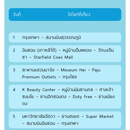
วันที่
ไฮไลท์ที่เที่ยว
1
กรุงเทพฯ – สนามบินสุวรรณภูมิ
2
อินชอน (เกาหลีใต้) – หมู่บ้านอึนพยอง – วัดบงอึน
ซา – Starfield Coex Mall
3
สะพานแขวนมาจัง – Meseum Hei – Paju
Premium Outlets – กรุงโซล
4
K Beauty Center – หมู่บ้านนัมซานกล – ศาลเจ้า
ชงมโย – ย่านอิกซอนดง – Duty free – ย่านเมียง
ดง
5
มหาวิทยาลัยอีฮวา – ย่านฮงแด – Super Market
– สนามบินอินชอน – กรุงเทพฯ