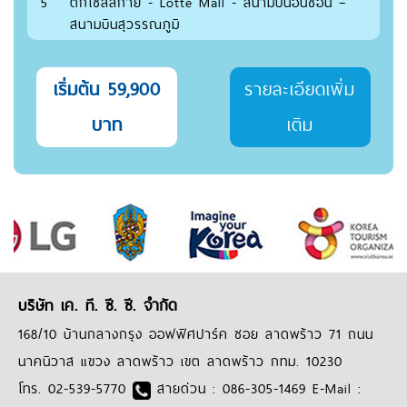
5
ตึกโซลสกาย - Lotte Mall - สนามบินอินชอน –
สนามบินสุวรรณภูมิ
เริ่มต้น 59,900
รายละเอียดเพิ่ม
บาท
เติม
บริษัท เค. ที. ซี. ซี. จำกัด
168/10 บ้านกลางกรุง ออฟฟิศปาร์ค ซอย ลาดพร้าว 71 ถนน
นาคนิวาส แขวง ลาดพร้าว เขต ลาดพร้าว กทม. 10230
โทร. 02-539-5770
สายด่วน : 086-305-1469 E-Mail :