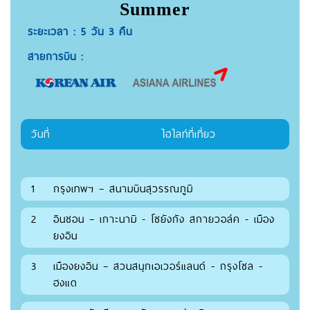
Summer
ระยะเวลา : 5 วัน 3 คืน
สายการบิน :
วันที่
ไฮไลท์ที่เที่ยว
1
กรุงเทพฯ – สนามบินสุวรรณภูมิ
2
อินชอน – เกาะนามิ - โซยังกัง สกายวอล์ค - เมือง
ยงอิน
3
เมืองยงอิน – สวนสนุกเอเวอร์แลนด์ - กรุงโซล -
ฮงแด