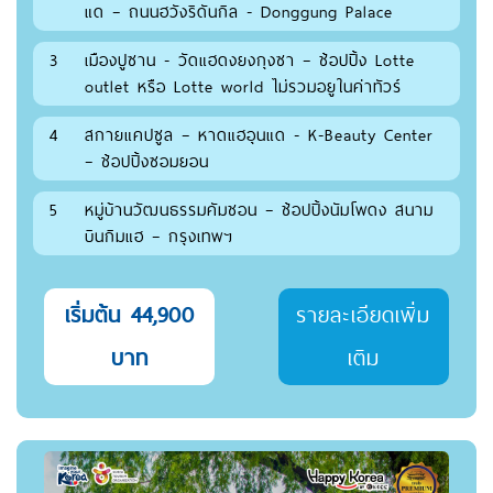
แด – ถนนฮวังริดันกิล - Donggung Palace
3
เมืองปูซาน - วัดแฮดงยงกุงซา – ช้อปปิ้ง Lotte
outlet หรือ Lotte world ไม่รวมอยูในค่าทัวร์
4
สกายแคปซูล – หาดแฮอุนแด - K-Beauty Center
– ช้อปปิ้งซอมยอน
5
หมู่บ้านวัฒนธรรมคัมชอน – ช้อปปิ้งนัมโพดง สนาม
บินกิมแฮ – กรุงเทพฯ
เริ่มต้น 44,900
รายละเอียดเพิ่ม
บาท
เติม