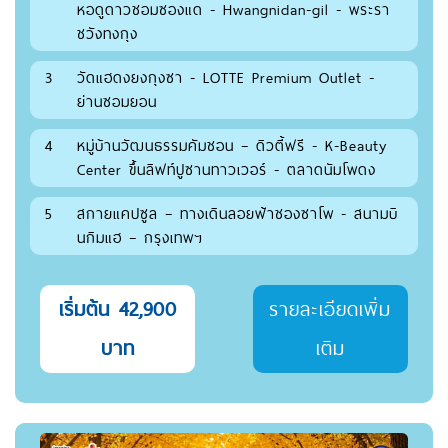
หอดูดาวชอมซองแด - Hwangnidan-gil - พระรา
ชวังทงกุง
3
วัดแฮดงยงกุงซา - LOTTE Premium Outlet -
ย่านซอมยอน
4
หมู่บ้านวัฒนธรรมคัมชอน – ดิวตี้ฟรี - K-Beauty
Center ขึ้นลิฟท์ปูซานทาวเวอร์ - ตลาดนัมโพดง
5
สกายแคปซูล – ทางเดินลอยฟ้าชองซาโพ - สนามบิ
นกิมแฮ – กรุงเทพฯ
เริ่มต้น 42,900
รายละเอียดเพิ่ม
บาท
เติม