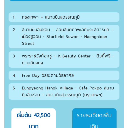
1
กรุงเทพฯ – สนามบินสุวรรณภูมิ
2
สนามบินอินชอน – สวนสันติภาพเอกิบง+สตาร์บัค –
เมืองซูวอน - Starfield Suwon - Haengnidan
Street
3
พระราชวังถ็อกซู – K-Beauty Center - ดิวตี้ฟรี -
ย่านเมียงดง
4
Free Day อิสระตามอัธยาศัย
5
Eunpyeong Hanok Village - Cafe Pokpo สนาม
บินอินชอน – สนามบินสุวรรณภูมิ (กรุงเทพฯ)
เริ่มต้น 42,500
รายละเอียดเพิ่ม
บาท
เติม