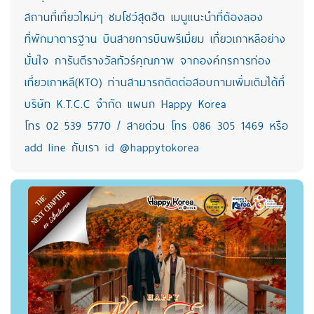
สถานที่เที่ยวใหม่ๆ ชมโชว์สุดฮิต เมนูแนะนำที่ต้องลอง
ที่พักมาตารฐาน บินสายการบินพรีเมี่ยม เที่ยวเกาหลีอย่าง
มั่นใจ การันตีรางวัลทัวร์คุณภาพ จากองค์กรการท่อง
เที่ยวเกาหลี(KTO) ท่านสามารถติดต่อสอบถามเพิ่มเติมได้ที่
บริษัท K.T.C.C จำกัด แผนก Happy Korea
โทร 02 539 5770 / สายด่วน โทร 086 305 1469 หรือ
add line กับเรา id @happytokorea