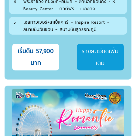
4
พระราชวังเคียงบก+ฮันบก – ย่านอิกซอนดง - K
Beauty Center - ดิวตี้ฟรี - เมียงดง
5
โซลทาวเวอร์+เคเบิ้ลคาร์ – Inspire Resort –
สนามบินอินชอน – สนามบินสุวรรณภูมิ
เริ่มต้น 57,900
รายละเอียดเพิ่ม
บาท
เติม