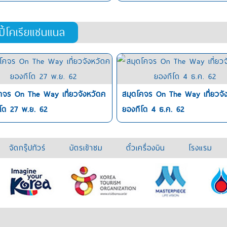
ปี้โคเรียแชนแนล
คจร On The Way เที่ยวจังหวัดค
สมุดโคจร On The Way เที่ยวจั
โด 27 พ.ย. 62
ยองกีโด 4 ธ.ค. 62
จัดกรุ๊ปทัวร์
บัตรเข้าชม
ตั๋วเครื่องบิน
โรงแรม