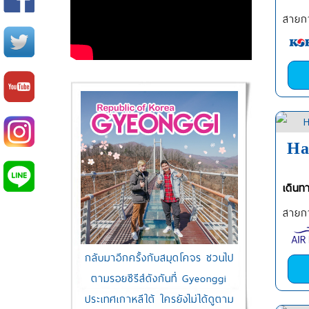
สายกา
Ha
เดินท
สายกา
กลับมาอีกครั้งกับสมุดโคจร ชวนไป
ตามรอยซีรีส์ดังกันที่ Gyeonggi
ประเทศเกาหลีใต้ ใครยังไม่ได้ดูตาม