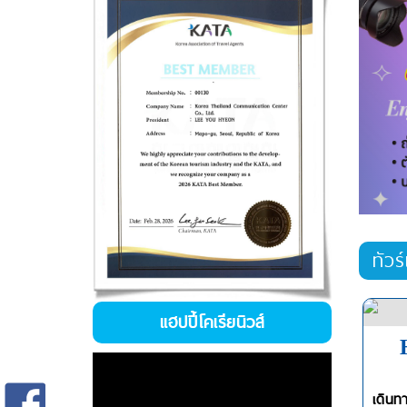
ทัวร
แฮปปี้โคเรียนิวส์
เดินท