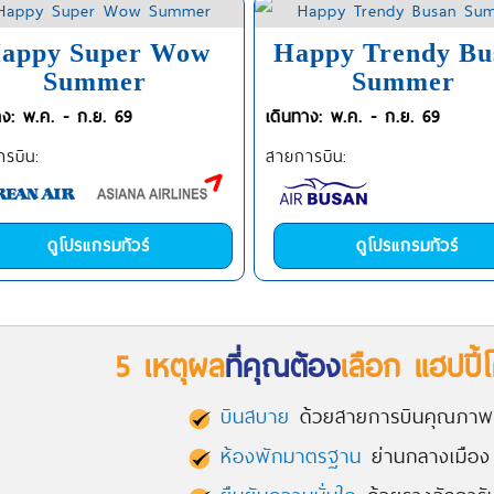
appy Super Wow
Happy Trendy Bu
Summer
Summer
าง: พ.ค. - ก.ย. 69
เดินทาง: พ.ค. - ก.ย. 69
รบิน:
สายการบิน:
ดูโปรแกรมทัวร์
ดูโปรแกรมทัวร์
5 เหตุผล
ที่คุณต้อง
เลือก แฮปปี้โ
บินสบาย
ด้วยสายการบินคุณภา
ห้องพักมาตรฐาน
ย่านกลางเมือง