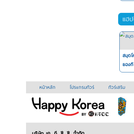
แฮป
สมุดโ
ยองกี
หน้าหลัก
โปรแกรมทัวร์
ทัวร์เสริม
บริษัท เค. ที. ซี. ซี. จำกัด