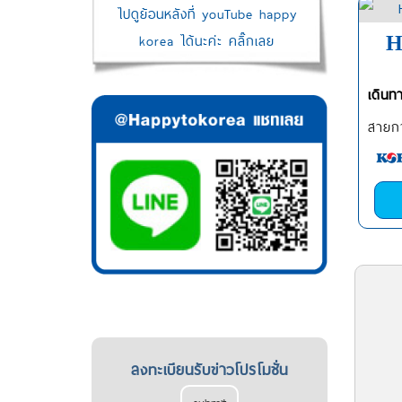
ไปดูย้อนหลังที่ youTube happy
korea ได้นะค่ะ คลิ๊กเลย
H
เดินท
สายกา
ลงทะเบียนรับข่าวโปรโมชั่น