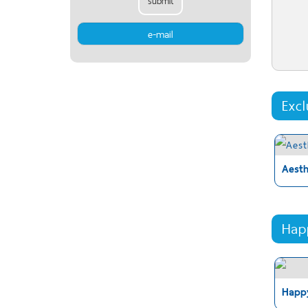
submit
Exc
Aest
Hap
Happ