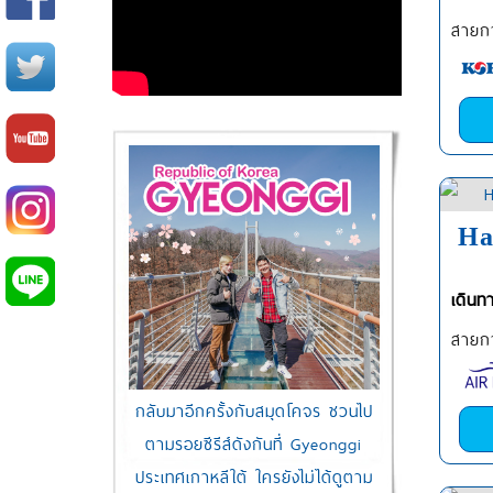
สายกา
Ha
เดินท
สายกา
กลับมาอีกครั้งกับสมุดโคจร ชวนไป
ตามรอยซีรีส์ดังกันที่ Gyeonggi
ประเทศเกาหลีใต้ ใครยังไม่ได้ดูตาม