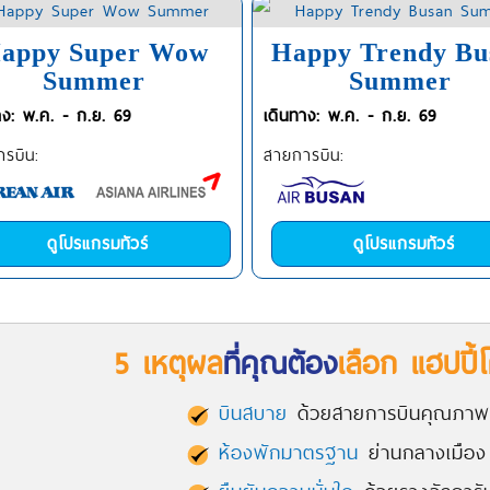
appy Super Wow
Happy Trendy Bu
Summer
Summer
าง: พ.ค. - ก.ย. 69
เดินทาง: พ.ค. - ก.ย. 69
รบิน:
สายการบิน:
ดูโปรแกรมทัวร์
ดูโปรแกรมทัวร์
5 เหตุผล
ที่คุณต้อง
เลือก แฮปปี้โ
บินสบาย
ด้วยสายการบินคุณภา
ห้องพักมาตรฐาน
ย่านกลางเมือง