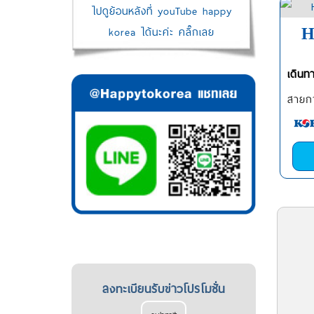
ไปดูย้อนหลังที่ youTube happy
korea ได้นะค่ะ คลิ๊กเลย
H
เดินท
สายกา
ลงทะเบียนรับข่าวโปรโมชั่น