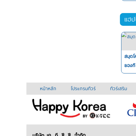
แฮป
สมุดโ
ยองกี
หน้าหลัก
โปรแกรมทัวร์
ทัวร์เสริม
บริษัท เค. ที. ซี. ซี. จำกัด