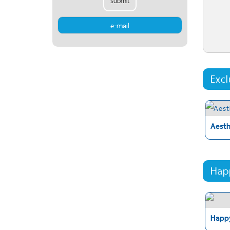
submit
Exc
Aest
Hap
Happ