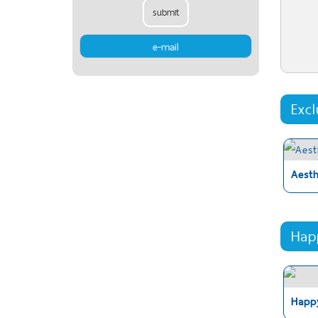
submit
Exc
Aest
Hap
Happ