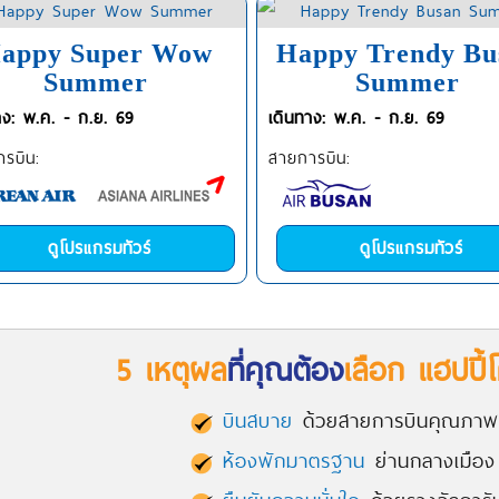
appy Super Wow
Happy Trendy Bu
Summer
Summer
าง: พ.ค. - ก.ย. 69
เดินทาง: พ.ค. - ก.ย. 69
รบิน:
สายการบิน:
ดูโปรแกรมทัวร์
ดูโปรแกรมทัวร์
5 เหตุผล
ที่คุณต้อง
เลือก แฮปปี้โ
บินสบาย
ด้วยสายการบินคุณภา
ห้องพักมาตรฐาน
ย่านกลางเมือง