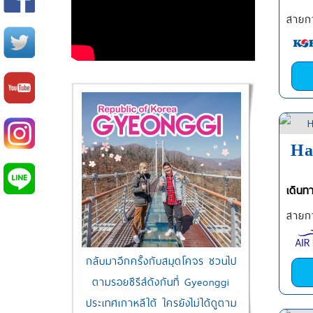
สายกา
Ha
เดินท
สายกา
กลับมาอีกครั้งกับสมุดโคจร ชวนไป
ตามรอยซีรีส์ดังกันที่ Gyeonggi
ประเทศเกาหลีใต้ ใครยังไม่ได้ดูตาม