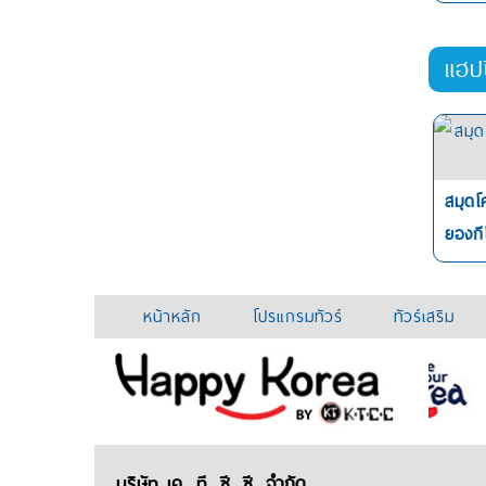
แฮป
สมุดโ
ยองกี
หน้าหลัก
โปรแกรมทัวร์
ทัวร์เสริม
บริษัท เค. ที. ซี. ซี. จำกัด