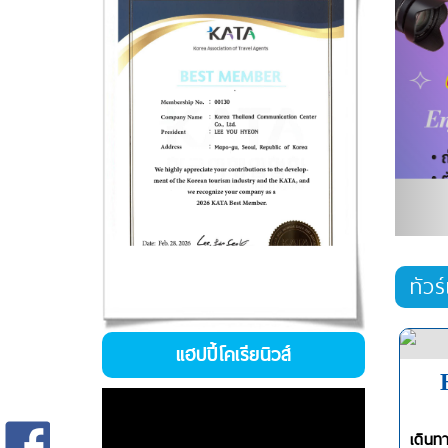
ทัวร
แฮปปี้โคเรียนิวส์
เดินท