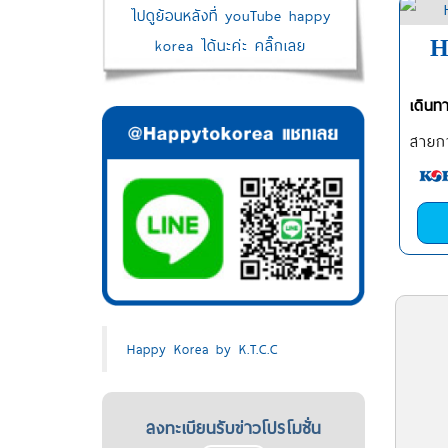
ไปดูย้อนหลังที่ youTube happy
korea ได้นะค่ะ คลิ๊กเลย
H
เดินท
สายกา
Happy Korea by K.T.C.C
ลงทะเบียนรับข่าวโปรโมชั่น