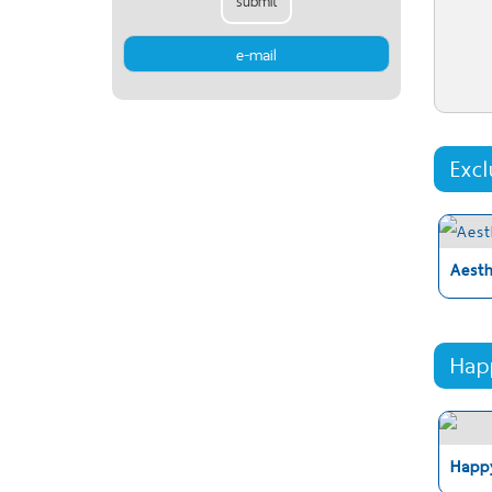
submit
Exc
Aest
Hap
Happ