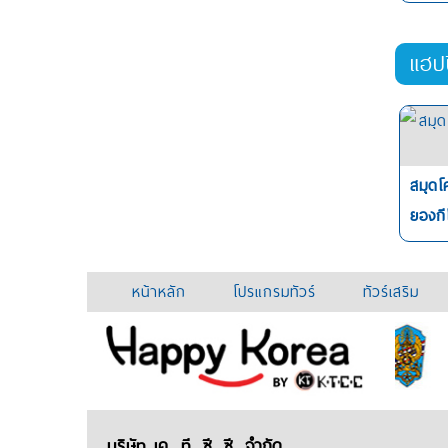
แฮป
สมุดโ
ยองกี
หน้าหลัก
โปรแกรมทัวร์
ทัวร์เสริม
บริษัท เค. ที. ซี. ซี. จำกัด