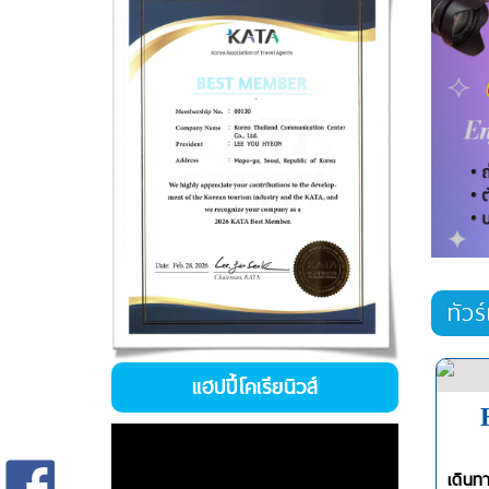
ทัวร
แฮปปี้โคเรียนิวส์
เดินท