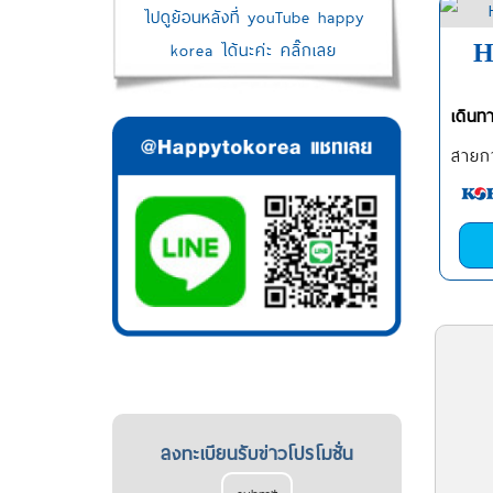
ไปดูย้อนหลังที่ youTube happy
korea ได้นะค่ะ คลิ๊กเลย
H
เดินท
สายกา
ลงทะเบียนรับข่าวโปรโมชั่น