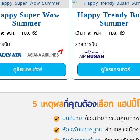
appy Super Wow
Happy Trendy Bu
Summer
Summer
าง: พ.ค. - ก.ย. 69
เดินทาง: พ.ค. - ก.ย. 69
รบิน:
สายการบิน:
ดูโปรแกรมทัวร์
ดูโปรแกรมทัวร์
5 เหตุผล
ที่คุณต้อง
เลือก แฮปปี้โ
บินสบาย
ด้วยสายการบินคุณภา
ห้องพักมาตรฐาน
ย่านกลางเมือง