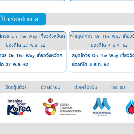
ปี้โคเรียแชนแนล
คจร On The Way เที่ยวจังหวัดค
สมุดโคจร On The Way เที่ยวจั
โด 27 พ.ย. 62
ยองกีโด 4 ธ.ค. 62
จัดกรุ๊ปทัวร์
บัตรเข้าชม
ตั๋วเครื่องบิน
โรงแรม