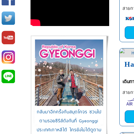
สายกา
Ha
เดินท
สายกา
กลับมาอีกครั้งกับสมุดโคจร ชวนไป
ตามรอยซีรีส์ดังกันที่ Gyeonggi
ประเทศเกาหลีใต้ ใครยังไม่ได้ดูตาม